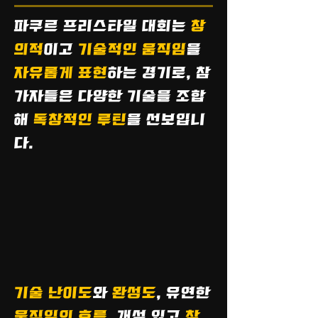
파쿠르 프리스타일 대회는
창
의적
이고
기술적인 움직임
을
자유롭게 표현
하는 경기로, 참
가자들은 다양한 기술을 조합
해
독창적인 루틴
을 선보입니
다.
기술 난이도
와
완성도
, 유연한
움직임의 흐름
, 개성 있고
창