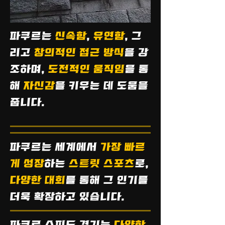
파쿠르는
신속함
,
유연함
, 그
리고
창의적인 접근 방식
을 강
조하며,
도전적인 움직임
을 통
해
자신감
을 키우는 데 도움을
줍니다.
파쿠르는 세계에서
가장 빠르
게 성장
하는
스트릿 스포츠
로,
다양한 대회
를 통해 그 인기를
더욱 확장하고 있습니다.