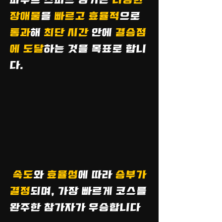
파쿠르 스피드 경기는
다양한
장애물
을
빠르고 효율적
으로
통과
해
최단 시간
안에
결승점
에 도달
하는 것을 목표로 합니
다.
속도
와
효율성
에 따라
승부가
결정
되며, 가장 빠르게 코스를
완주한 참가자가 우승합니다